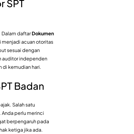
r SPT
. Dalam daftar
Dokumen
i menjadi acuan otoritas
ebut sesuai dengan
an auditor independen
h di kemudian hari.
SPT Badan
jak. Salah satu
. Anda perlu merinci
angat berpengaruh pada
hak ketiga jika ada.