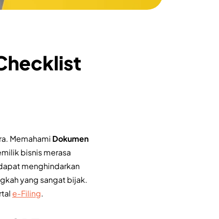
hecklist
gara. Memahami
Dokumen
emilik bisnis merasa
i dapat menghindarkan
ngkah yang sangat bijak.
rtal
e-Filing
.