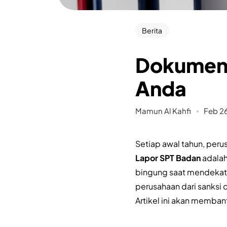
Berita
Dokumen 
Anda
Mamun Al Kahfi
Feb 2
Setiap awal tahun, per
Lapor SPT Badan
adalah
bingung saat mendekati 
perusahaan dari sanksi 
Artikel ini akan memba