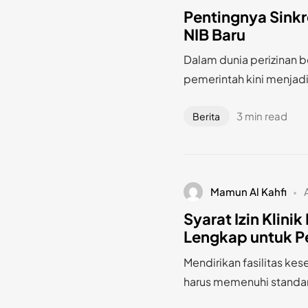
Pentingnya Sink
NIB Baru
Dalam dunia perizinan be
pemerintah kini menjadi 
3 min read
Berita
Mamun Al Kahfi
Syarat Izin Klin
Lengkap untuk P
Mendirikan fasilitas kes
harus memenuhi standar 