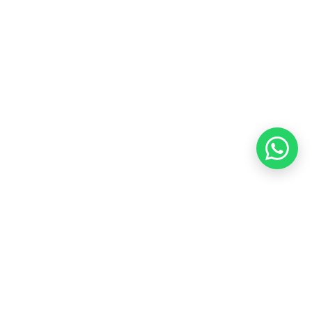
Kebijakan Pengembalian &
Refund
Kebijakan Kupon Pintar
Syarat dan Ketentuan
Pembayaran
Copyright ©2026 PT Founder Media Partner - Founders, All
Rights Reserved.