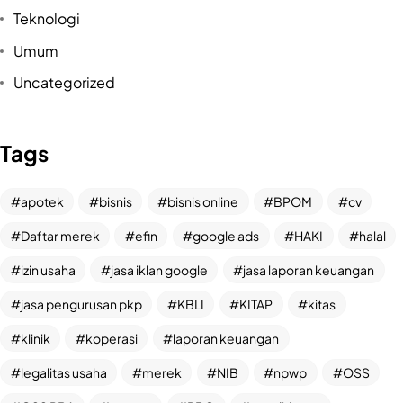
Teknologi
Umum
Uncategorized
Tags
apotek
bisnis
bisnis online
BPOM
cv
Daftar merek
efin
google ads
HAKI
halal
izin usaha
jasa iklan google
jasa laporan keuangan
jasa pengurusan pkp
KBLI
KITAP
kitas
klinik
koperasi
laporan keuangan
legalitas usaha
merek
NIB
npwp
OSS