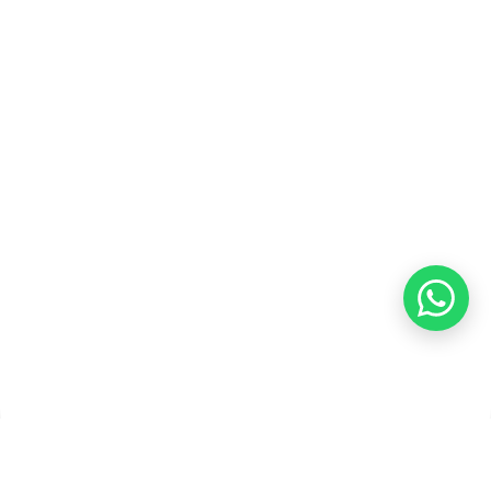
Karir
Kebijakan Privasi
Kebijakan Pengembalian &
Refund
Kebijakan Kupon Pintar
Syarat dan Ketentuan
Pembayaran
Copyright ©2026 PT Founder Media Partner - Founders, All
Rights Reserved.