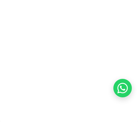
Blog
Karir
Kebijakan Privasi
Kebijakan Pengembalian &
Refund
Kebijakan Kupon Pintar
Syarat dan Ketentuan
Pembayaran
Copyright ©2026 PT Founder Media Partner - Founders, All
Rights Reserved.